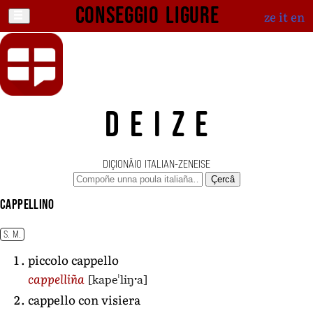
Conseggio ligure
ze
it
en
DEIZE
DIÇIONÄIO ITALIAN-ZENEISE
Çercâ
cappellino
S. M.
piccolo cappello
[kapeˈliŋˑa]
cappelliña
cappello con visiera