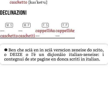
[kasˈketˑu]
caschetto
Declinazioni
M. S
M. P
F. S
F. P
—
—
cappelliña
cappelliñe
caschetto
caschetti
—
—
Ben che scià en in sciâ verscion zeneise do scito,
o DEIZE o l’é un diçionäio italian-zeneise: i
contegnui de ste pagine en donca scriti in italian.