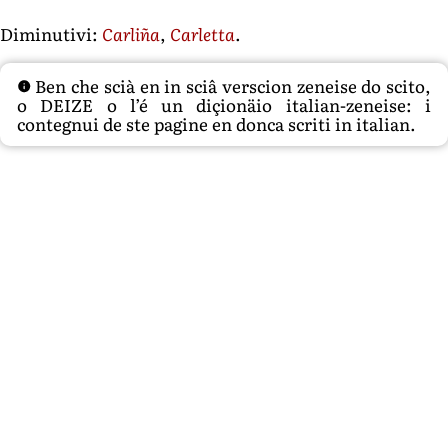
Diminutivi:
Carliña
,
Carletta
.
Ben che scià en in sciâ verscion zeneise do scito,
o DEIZE o l’é un diçionäio italian-zeneise: i
contegnui de ste pagine en donca scriti in italian.