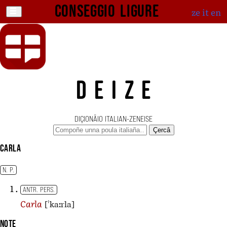
Conseggio ligure
ze
it
en
DEIZE
DIÇIONÄIO ITALIAN-ZENEISE
Çercâ
Carla
N. P.
ANTR. PERS.
[ˈkaːrla]
Carla
Note