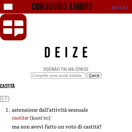
Conseggio ligure
ze
it
en
DEIZE
DIÇIONÄIO ITALIAN-ZENEISE
Çercâ
castità
S. F.
astensione dall’attività sessuale
[kastiˈtɛː]
castitæ
ma non avevi fatto un voto di castità?