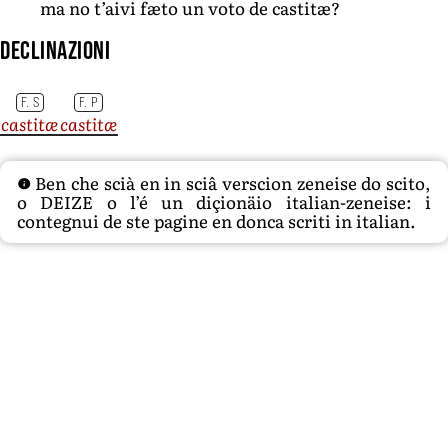
ma no t’aivi fæto un voto de castitæ?
Declinazioni
F. S
F. P
castitæ
castitæ
Ben che scià en in sciâ verscion zeneise do scito,
o DEIZE o l’é un diçionäio italian-zeneise: i
contegnui de ste pagine en donca scriti in italian.