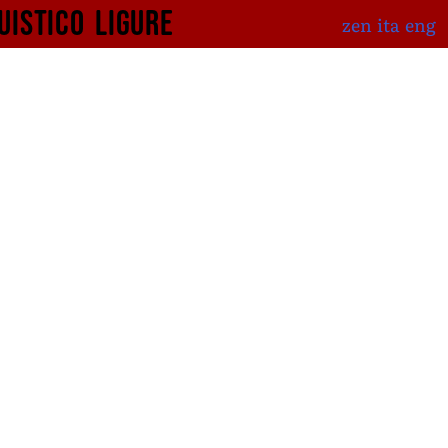
uistico
ligure
zen
ita
eng