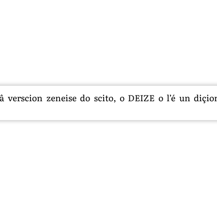
 verscion zeneise do scito, o DEIZE o l’é un diçion