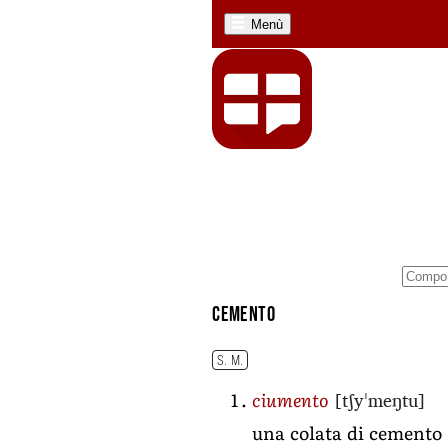
Menù
cemento
S. M.
[tʃyˈmeŋtu]
ciumento
una colata di cemento