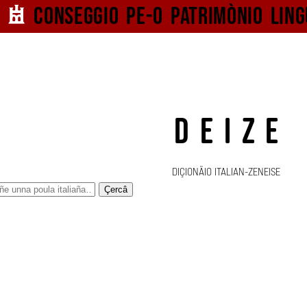
Conseggio pe-o
patrimònio ling
DEIZE
DIÇIONÄIO ITALIAN-ZENEISE
Çercâ