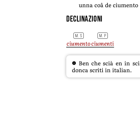
unna coâ de ciumento
Declinazioni
M. S
M. P
ciumento
ciumenti
Ben che scià en in sciâ
donca scriti in italian.