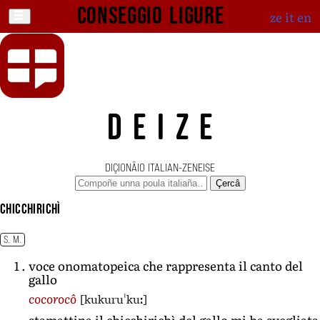
Conseggio ligure
ze
it
en
DEIZE
DIÇIONÄIO ITALIAN-ZENEISE
Çercâ
chicchirichì
S. M.
voce onomatopeica che rappresenta il canto del
gallo
[kukuruˈkuː]
cocorocô
stamattina il chicchirichì del gallo mi ha svegliata