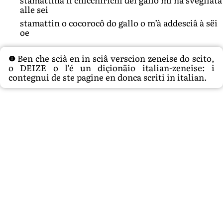
alle sei
stamattin o cocorocô do gallo o m’à addesciâ à sëi
oe
Ben che scià en in sciâ verscion zeneise do scito,
o DEIZE o l’é un diçionäio italian-zeneise: i
contegnui de ste pagine en donca scriti in italian.