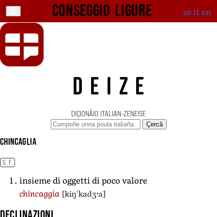
Conseggio ligure
ze
it
en
DEIZE
DIÇIONÄIO ITALIAN-ZENEISE
Çercâ
chincaglia
S. F.
insieme di oggetti di poco valore
[kiŋˈkadʒˑa]
chincaggia
Declinazioni