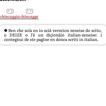
F. S
F. P
chincaggia
chincagge
Ben che scià en in sciâ verscion zeneise do scito,
o DEIZE o l’é un diçionäio italian-zeneise: i
contegnui de ste pagine en donca scriti in italian.