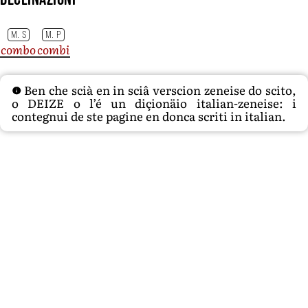
M. S
M. P
combo
combi
Ben che scià en in sciâ verscion zeneise do scito,
o DEIZE o l’é un diçionäio italian-zeneise: i
contegnui de ste pagine en donca scriti in italian.