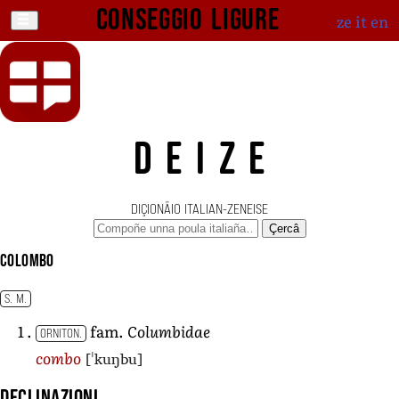
Conseggio ligure
ze
it
en
DEIZE
DIÇIONÄIO ITALIAN-ZENEISE
Çercâ
colombo
S. M.
fam.
Columbidae
ORNITON.
[ˈkuŋbu]
combo
Declinazioni