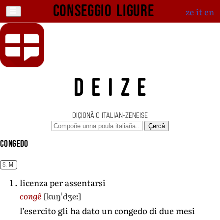
Conseggio ligure
ze
it
en
DEIZE
DIÇIONÄIO ITALIAN-ZENEISE
Çercâ
congedo
S. M.
licenza per assentarsi
[kuŋˈdʒeː]
congê
l’esercito gli ha dato un congedo di due mesi