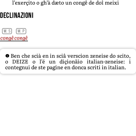
l’exerçito o gh’à dæto un congê de doî meixi
Declinazioni
M. S
M. P
congê
congê
Ben che scià en in sciâ verscion zeneise do scito,
o DEIZE o l’é un diçionäio italian-zeneise: i
contegnui de ste pagine en donca scriti in italian.