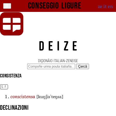
Conseggio ligure
ze
it
en
DEIZE
DIÇIONÄIO ITALIAN-ZENEISE
Çercâ
consistenza
S. F.
[kuŋʃisˈteŋsa]
conscistensa
Declinazioni