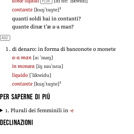
[diˈnɛː ˈlikwidi]
dinæ liquidi
PLUR.
1
[kuŋˈtaŋte]
contante
quanti soldi hai in contanti?
quante dinæ t’æ a-a man?
AGG.
di denaro: in forma di banconote o monete
[aː ˈmaŋ]
a-a man
[iŋ muˈnɛːa]
in monæa
[ˈlikwidu]
liquido
1
[kuŋˈtaŋte]
contante
Per saperne di più
1. Plurali dei femminili in
-e
Declinazioni