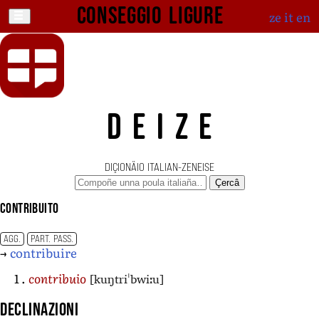
Conseggio ligure
ze
it
en
DEIZE
DIÇIONÄIO ITALIAN-ZENEISE
Çercâ
contribuito
AGG.
PART. PASS.
→
contribuire
[kuŋtriˈbwiːu]
contribuio
Declinazioni