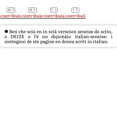
M. S
M. P
F. S
F. P
contribuio
contribuie
contribuia
contribuii
Ben che scià en in sciâ verscion zeneise do scito,
o DEIZE o l’é un diçionäio italian-zeneise: i
contegnui de ste pagine en donca scriti in italian.