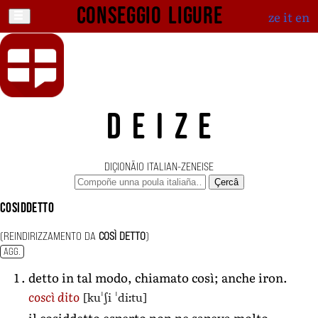
Conseggio ligure
ze
it
en
DEIZE
DIÇIONÄIO ITALIAN-ZENEISE
Çercâ
cosiddetto
(REINDIRIZZAMENTO DA
COSÌ DETTO
)
AGG.
detto in tal modo, chiamato così; anche iron.
[kuˈʃi ˈdiːtu]
coscì dito
il cosiddetto esperto non ne sapeva molto