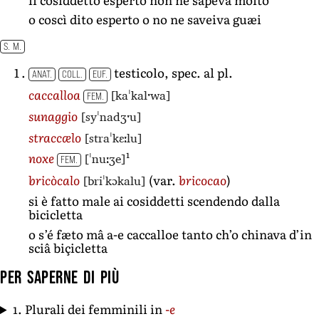
o coscì dito esperto o no ne saveiva guæi
S. M.
testicolo, spec. al pl.
ANAT.
COLL.
EUF.
[kaˈkalˑwa]
caccalloa
FEM.
[syˈnadʒˑu]
sunaggio
[straˈkɛːlu]
straccælo
1
[ˈnuːʒe]
noxe
FEM.
[briˈkɔkalu]
bricòcalo
(var.
bricocao
)
si è fatto male ai cosiddetti scendendo dalla
bicicletta
o s’é fæto mâ a-e caccalloe tanto ch’o chinava d’in
sciâ biçicletta
Per saperne di più
1. Plurali dei femminili in
-e