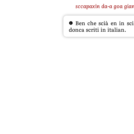
sccapaxin da-a goa gia
Ben che scià en in sciâ
donca scriti in italian.