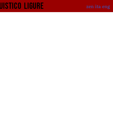
uistico
ligure
zen
ita
eng