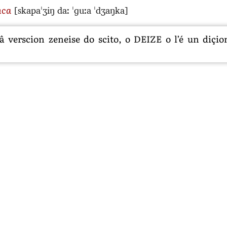
[skapaˈʒiŋ daː ˈɡuːa ˈdʒaŋka]
nca
 verscion zeneise do scito, o DEIZE o l’é un diçion