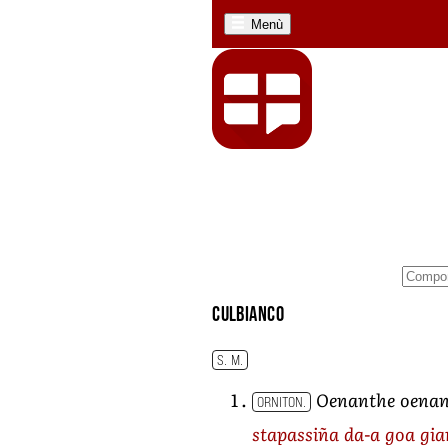
Menù
culbianco
S. M.
Oenanthe oena
ORNITON.
stapassiña da-a goa gi