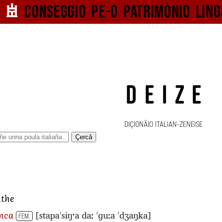
Conseggio pe-o
patrimònio ling
DEIZE
DIÇIONÄIO ITALIAN-ZENEISE
Çercâ
nthe
[stapaˈsiŋˑa daː ˈɡuːa ˈdʒaŋka]
anca
FEM.