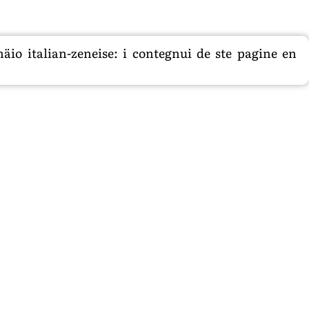
äio italian-zeneise: i contegnui de ste pagine en