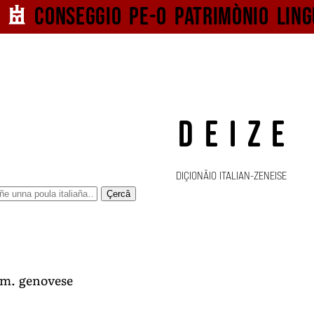
Conseggio pe-o
patrimònio ling
DEIZE
DIÇIONÄIO ITALIAN-ZENEISE
Çercâ
am. genovese