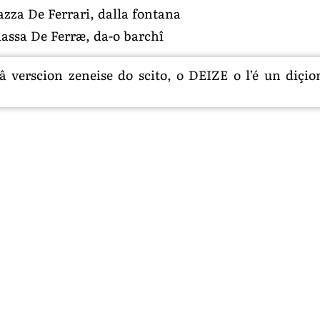
piazza De Ferrari, dalla fontana
iassa De Ferræ, da-o barchî
 verscion zeneise do scito, o DEIZE o l’é un diçion