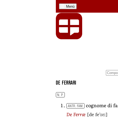
Menù
De Ferrari
N. P.
cognome di f
ANTR. FAM.
[de feˈrɛː]
De Ferræ