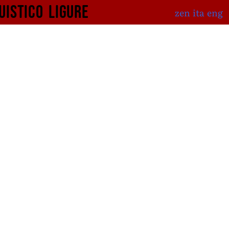
uistico
ligure
zen
ita
eng