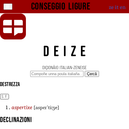
Conseggio ligure
ze
it
en
DEIZE
DIÇIONÄIO ITALIAN-ZENEISE
Çercâ
destrezza
S. F.
[aspɛrˈtiːʒe]
aspertixe
Declinazioni