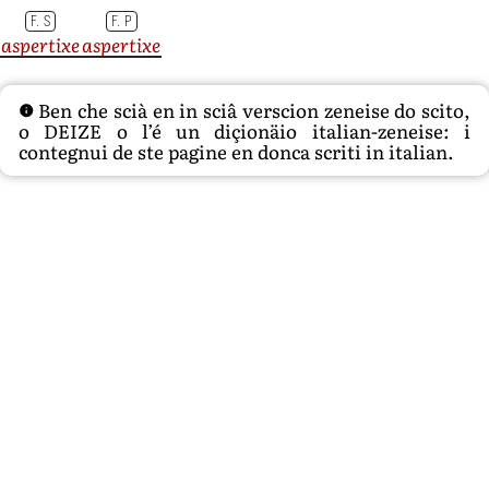
F. S
F. P
aspertixe
aspertixe
Ben che scià en in sciâ verscion zeneise do scito,
o DEIZE o l’é un diçionäio italian-zeneise: i
contegnui de ste pagine en donca scriti in italian.