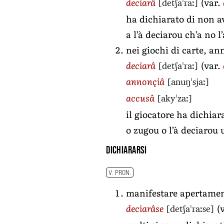
[detʃaˈraː]
deciarâ
(var.
ha dichiarato di non a
a l’à deciarou ch’a no 
nei giochi di carte, a
[detʃaˈraː]
deciarâ
(var.
[anuŋˈsjaː]
annonçiâ
[akyˈzaː]
accusâ
il giocatore ha dichia
o zugou o l’à deciarou
dichiararsi
V. PRON.
manifestare apertamen
[detʃaˈraːse]
deciarâse
(