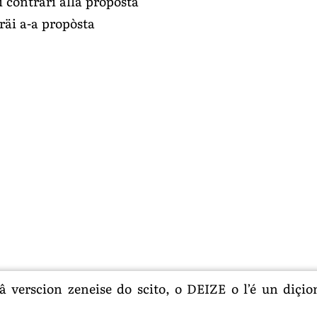
i contrari alla proposta
räi a-a propòsta
 verscion zeneise do scito, o DEIZE o l’é un diçion