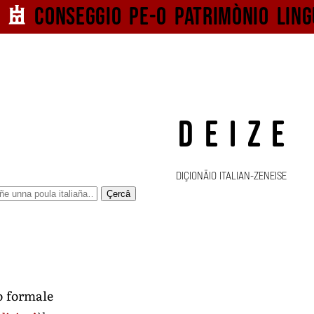
Conseggio pe-o
patrimònio ling
DEIZE
DIÇIONÄIO ITALIAN-ZENEISE
Çercâ
o formale
1