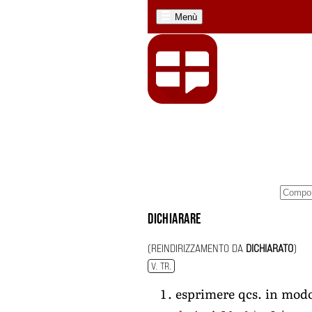
Menù
dichiarare
(REINDIRIZZAMENTO DA
DICHIARATO
)
V. TR.
esprimere qcs. in mod