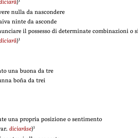
diciarâ
)
vere nulla da nascondere
l’aiva ninte da asconde
nnunciare il possesso di determinate combinazioni o 
1
diciarâ
)
rato una buona da tre
 unna boña da trei
te una propria posizione o sentimento
1
var.
diciarâse
)