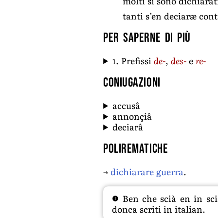
molti si sono dichiarat
tanti s’en deciaræ cont
Per saperne di più
1. Prefissi
de-
,
des-
e
re-
Coniugazioni
accusâ
annonçiâ
deciarâ
Polirematiche
→
dichiarare guerra
.
Ben che scià en in sciâ
donca scriti in italian.