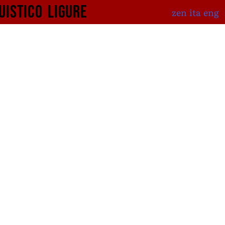
uistico
ligure
zen
ita
eng