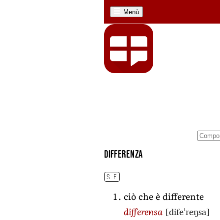
Menù
differenza
S. F.
ciò che è differente
[difeˈreŋsa]
differensa