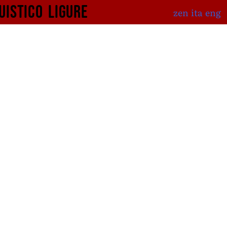
uistico
ligure
zen
ita
eng