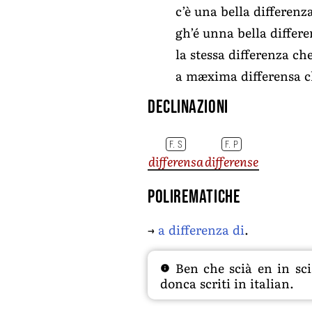
c’è una bella differenz
gh’é unna bella differ
la stessa differenza ch
a mæxima differensa ch
Declinazioni
F. S
F. P
differensa
differense
Polirematiche
→
a differenza di
.
Ben che scià en in sciâ
donca scriti in italian.