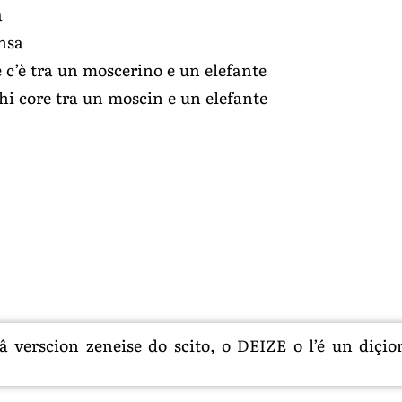
a
ensa
e c’è tra un moscerino e un elefante
i core tra un moscin e un elefante
 verscion zeneise do scito, o DEIZE o l’é un diçion