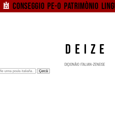
Conseggio pe-o
patrimònio ling
DEIZE
DIÇIONÄIO ITALIAN-ZENEISE
Çercâ