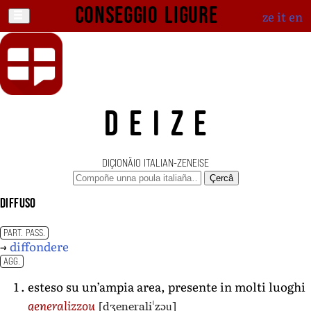
Conseggio ligure
ze
it
en
DEIZE
DIÇIONÄIO ITALIAN-ZENEISE
Çercâ
diffuso
PART. PASS.
→
diffondere
AGG.
esteso su un’ampia area, presente in molti luoghi
[dʒeneraliˈzɔu̯]
generalizzou