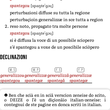
[spaŋteˈɡɔu̯]
spantegou
perturbazioni diffuse su tutta la regione
perturbaçioin generalizzæ in sce tutta a region
reso noto, propagato tra molte persone
[spaŋteˈɡɔu̯]
spantegou
si è diffusa la voce di un possibile sciopero
s’é spantegou a voxe de un poscibile sciòpero
Declinazioni
M. S
M. P
F. S
F. P
generalizzou
generalizzæ
generalizzâ
generalizzæ
spantegou
spantegæ
spantegâ
spantegæ
Ben che scià en in sciâ verscion zeneise do scito,
o DEIZE o l’é un diçionäio italian-zeneise: i
contegnui de ste pagine en donca scriti in italian.