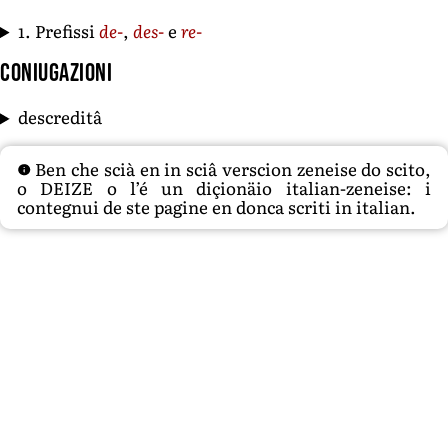
1. Prefissi
de-
,
des-
e
re-
Coniugazioni
descreditâ
Ben che scià en in sciâ verscion zeneise do scito,
o DEIZE o l’é un diçionäio italian-zeneise: i
contegnui de ste pagine en donca scriti in italian.