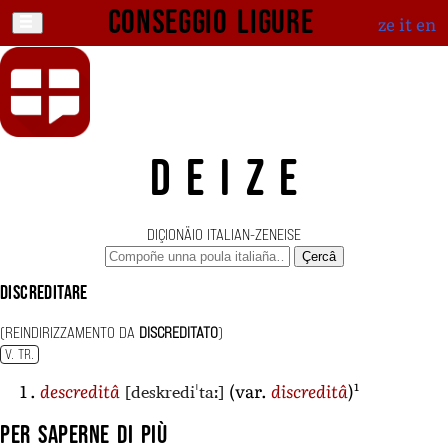
Conseggio ligure
ze
it
en
DEIZE
DIÇIONÄIO ITALIAN-ZENEISE
Çercâ
discreditare
(REINDIRIZZAMENTO DA
DISCREDITATO
)
V. TR.
1
[deskrediˈtaː]
descreditâ
(var.
discreditâ
)
Per saperne di più