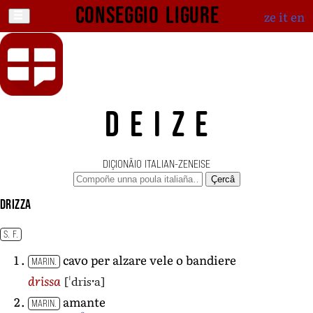
Conseggio ligure
ze
it
en
DEIZE
DIÇIONÄIO ITALIAN-ZENEISE
Çercâ
drizza
S. F.
cavo per alzare vele o bandiere
MARIN.
[ˈdrisˑa]
drissa
amante
MARIN.