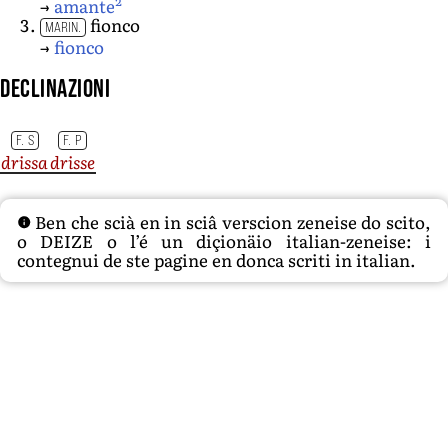
2
→
amante
fionco
MARIN.
→
fionco
Declinazioni
F. S
F. P
drissa
drisse
Ben che scià en in sciâ verscion zeneise do scito,
o DEIZE o l’é un diçionäio italian-zeneise: i
contegnui de ste pagine en donca scriti in italian.