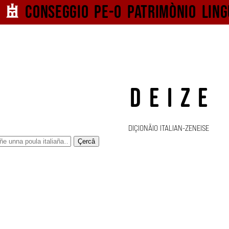
Conseggio pe-o
patrimònio ling
DEIZE
DIÇIONÄIO ITALIAN-ZENEISE
Çercâ