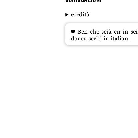
ereditâ
Ben che scià en in sciâ
donca scriti in italian.