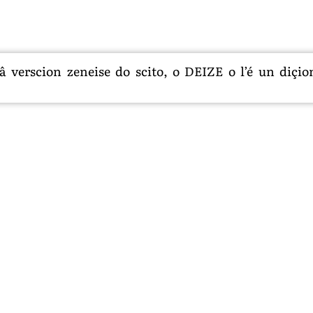
 verscion zeneise do scito, o DEIZE o l’é un diçion