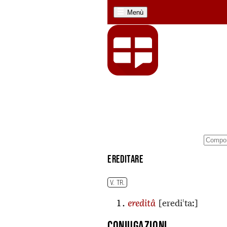
Menù
ereditare
V. TR.
[erediˈtaː]
ereditâ
Coniugazioni