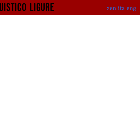
uistico
ligure
zen
ita
eng