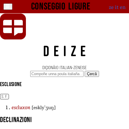
Conseggio ligure
ze
it
en
DEIZE
DIÇIONÄIO ITALIAN-ZENEISE
Çercâ
esclusione
S. F.
[esklyˈʒuŋ]
escluxon
Declinazioni