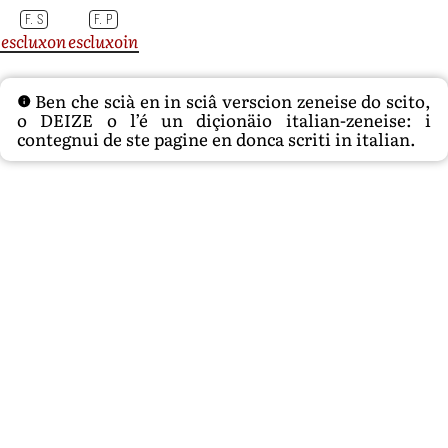
F. S
F. P
escluxon
escluxoin
Ben che scià en in sciâ verscion zeneise do scito,
o DEIZE o l’é un diçionäio italian-zeneise: i
contegnui de ste pagine en donca scriti in italian.