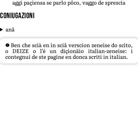
aggi paçiensa se parlo pöco, vaggo de sprescia
Coniugazioni
anâ
Ben che scià en in sciâ verscion zeneise do scito,
o DEIZE o l’é un diçionäio italian-zeneise: i
contegnui de ste pagine en donca scriti in italian.