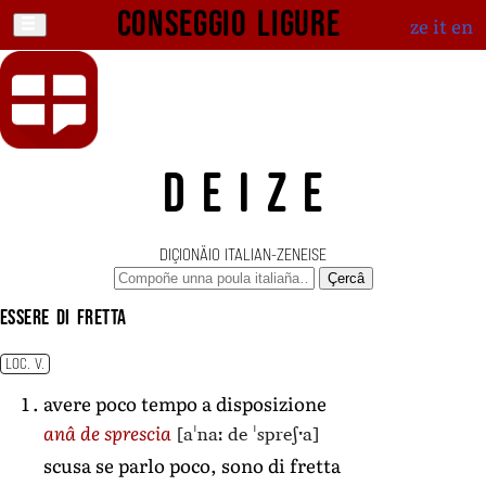
Conseggio ligure
ze
it
en
DEIZE
DIÇIONÄIO ITALIAN-ZENEISE
Çercâ
essere di fretta
LOC. V.
avere poco tempo a disposizione
[aˈnaː de ˈspreʃˑa]
anâ de sprescia
scusa se parlo poco, sono di fretta