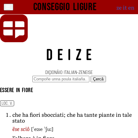
Conseggio ligure
ze
it
en
DEIZE
DIÇIONÄIO ITALIAN-ZENEISE
Çercâ
essere in fiore
LOC. V.
che ha fiori sbocciati; che ha tante piante in tale
stato
[ˈeːse ˈʃuː]
ëse sciô
l’albero è in fiore