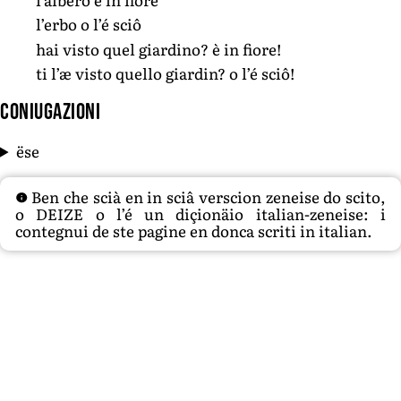
l’erbo o l’é sciô
hai visto quel giardino? è in fiore!
ti l’æ visto quello giardin? o l’é sciô!
Coniugazioni
ëse
Ben che scià en in sciâ verscion zeneise do scito,
o DEIZE o l’é un diçionäio italian-zeneise: i
contegnui de ste pagine en donca scriti in italian.