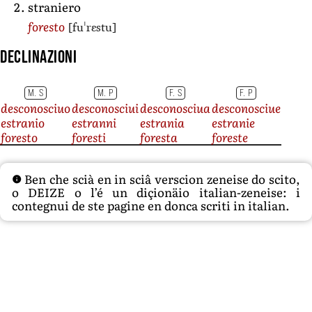
straniero
[fuˈrɛstu]
foresto
Declinazioni
M. S
M. P
F. S
F. P
desconosciuo
desconosciui
desconosciua
desconosciue
estranio
estranni
estrania
estranie
foresto
foresti
foresta
foreste
Ben che scià en in sciâ verscion zeneise do scito,
o DEIZE o l’é un diçionäio italian-zeneise: i
contegnui de ste pagine en donca scriti in italian.