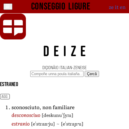
Conseggio ligure
ze
it
en
DEIZE
DIÇIONÄIO ITALIAN-ZENEISE
Çercâ
estraneo
AGG.
sconosciuto, non familiare
[deskunuˈʃyːu]
desconosciuo
[eˈstranˑju]
~
[eˈstraɲˑu]
estranio