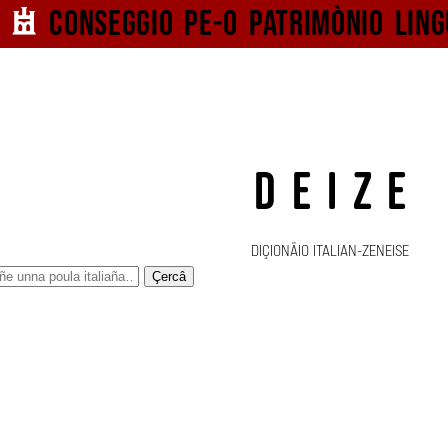
Conseggio pe-o
patrimònio ling
DEIZE
DIÇIONÄIO ITALIAN-ZENEISE
Çercâ