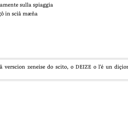
samente sulla spiaggia
gô in sciâ mæña
 verscion zeneise do scito, o DEIZE o l’é un diçion