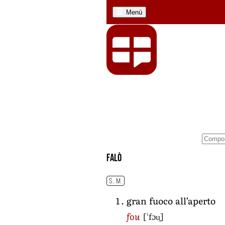
Menù
falò
S. M.
gran fuoco all’aperto
[ˈfɔu̯]
fou