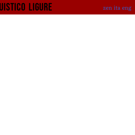
uistico
ligure
zen
ita
eng