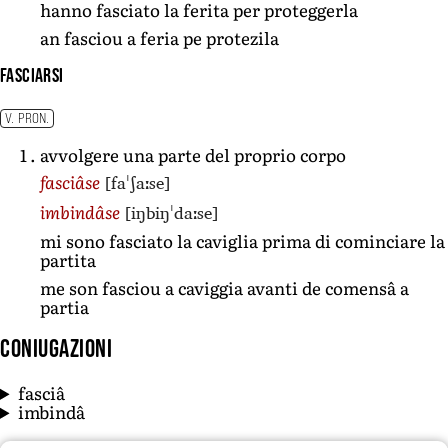
hanno fasciato la ferita per proteggerla
an fasciou a feria pe protezila
fasciarsi
V. PRON.
avvolgere una parte del proprio corpo
[faˈʃaːse]
fasciâse
[iŋbiŋˈdaːse]
imbindâse
mi sono fasciato la caviglia prima di cominciare la
partita
me son fasciou a caviggia avanti de comensâ a
partia
Coniugazioni
fasciâ
imbindâ