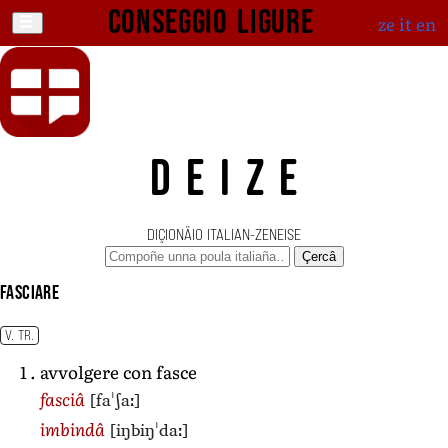
Conseggio ligure
ze
it
en
DEIZE
DIÇIONÄIO ITALIAN-ZENEISE
Çercâ
fasciare
V. TR.
avvolgere con fasce
[faˈʃaː]
fasciâ
[iŋbiŋˈdaː]
imbindâ