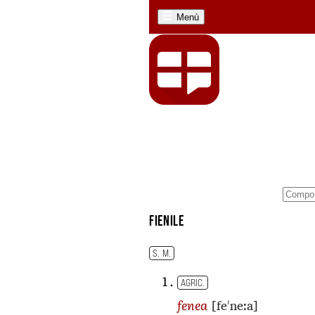
Menù
fienile
S. M.
AGRIC.
[feˈneːa]
fenea