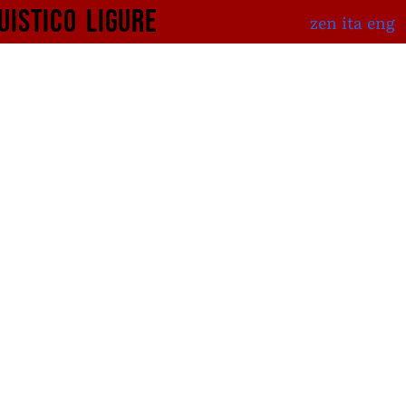
uistico
ligure
zen
ita
eng