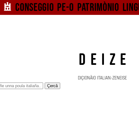
Conseggio pe-o
patrimònio ling
DEIZE
DIÇIONÄIO ITALIAN-ZENEISE
Çercâ