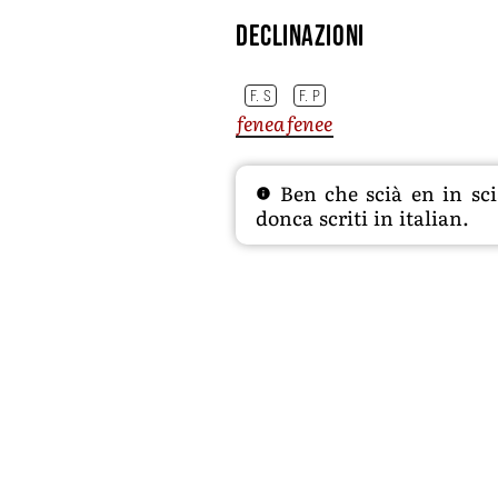
Declinazioni
F. S
F. P
fenea
fenee
Ben che scià en in sciâ
donca scriti in italian.