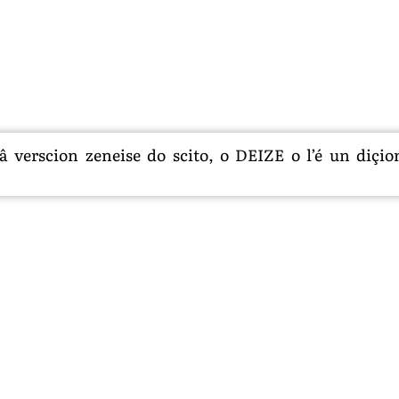
 verscion zeneise do scito, o DEIZE o l’é un diçion