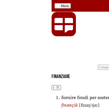
Menù
finanziare
V. TR.
fornire fondi per soste
[finaŋˈsjaː]
finançiâ