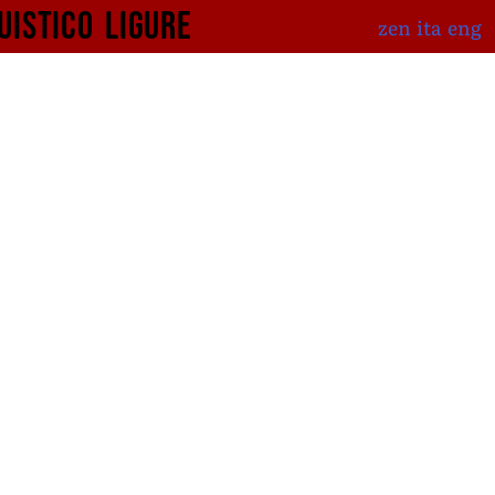
uistico
ligure
zen
ita
eng