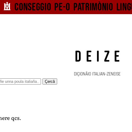
Conseggio pe-o
patrimònio ling
DEIZE
DIÇIONÄIO ITALIAN-ZENEISE
Çercâ
nere qcs.