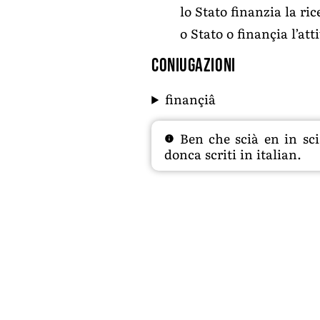
lo Stato finanzia la ric
o Stato o finançia l’att
Coniugazioni
finançiâ
Ben che scià en in sciâ
donca scriti in italian.