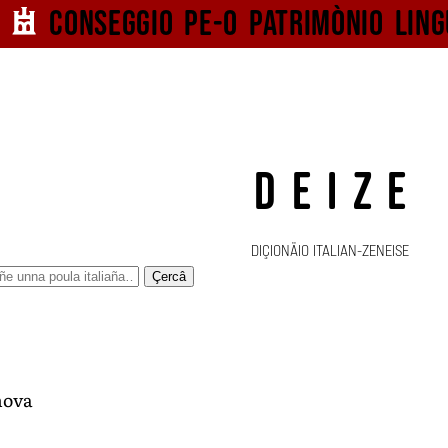
Conseggio pe-o
patrimònio ling
DEIZE
DIÇIONÄIO ITALIAN-ZENEISE
Çercâ
nova