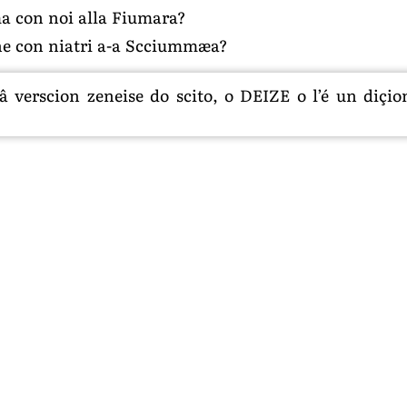
ema con noi alla Fiumara?
ine con niatri a-a Scciummæa?
 verscion zeneise do scito, o DEIZE o l’é un diçion