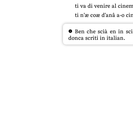
ti va di venire al cin
ti n’æ coæ d’anâ a-o c
Ben che scià en in sciâ
donca scriti in italian.