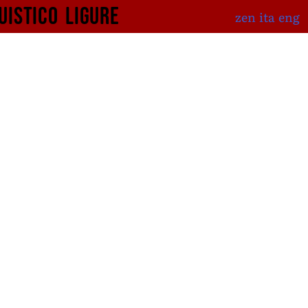
uistico
ligure
zen
ita
eng