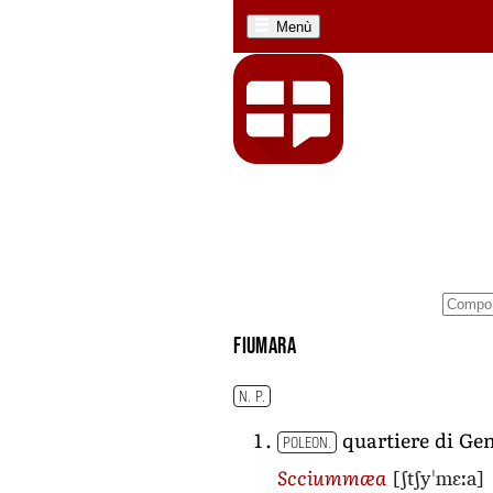
Menù
Fiumara
N. P.
quartiere di Ge
POLEON.
[ʃtʃyˈmɛːa]
Scciummæa