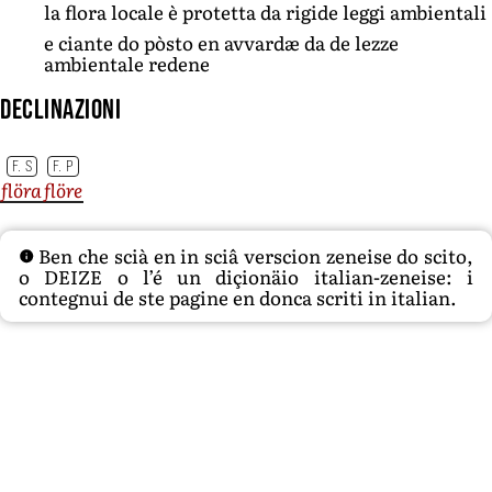
la flora locale è protetta da rigide leggi ambientali
e ciante do pòsto en avvardæ da de lezze
ambientale redene
Declinazioni
F. S
F. P
flöra
flöre
Ben che scià en in sciâ verscion zeneise do scito,
o DEIZE o l’é un diçionäio italian-zeneise: i
contegnui de ste pagine en donca scriti in italian.