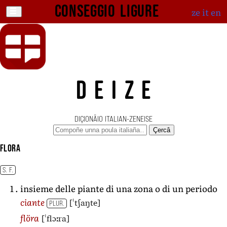
Conseggio ligure
ze
it
en
DEIZE
DIÇIONÄIO ITALIAN-ZENEISE
Çercâ
flora
S. F.
insieme delle piante di una zona o di un periodo
[ˈtʃaŋte]
ciante
PLUR.
[ˈflɔːra]
flöra