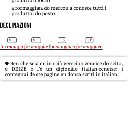
a formaggiæa do mercou a conosce tutti i
produttoî do pòsto
Declinazioni
M. S
M. P
F. S
F. P
formaggiâ
formaggiæ
formaggiæa
formaggiæe
Ben che scià en in sciâ verscion zeneise do scito,
o DEIZE o l’é un diçionäio italian-zeneise: i
contegnui de ste pagine en donca scriti in italian.