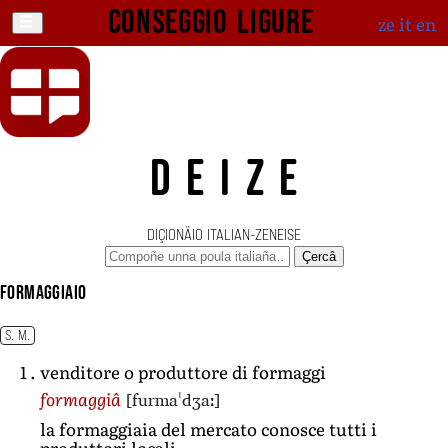
Conseggio ligure
ze
it
en
DEIZE
DIÇIONÄIO ITALIAN-ZENEISE
Çercâ
formaggiaio
S. M.
venditore o produttore di formaggi
[furmaˈdʒaː]
formaggiâ
la formaggiaia del mercato conosce tutti i
produttori locali