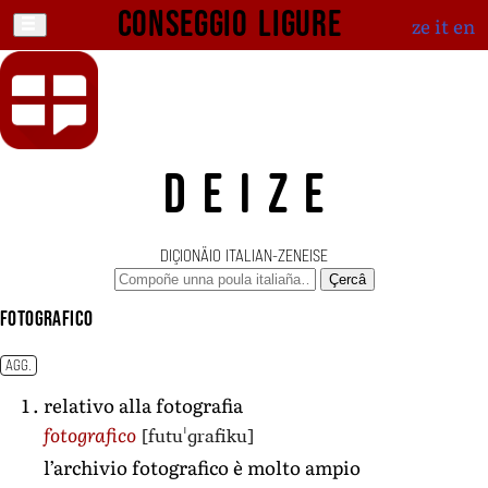
Conseggio ligure
ze
it
en
DEIZE
DIÇIONÄIO ITALIAN-ZENEISE
Çercâ
fotografico
AGG.
relativo alla fotografia
[futuˈɡrafiku]
fotografico
l’archivio fotografico è molto ampio