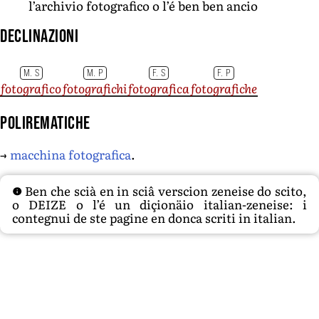
l’archivio fotografico o l’é ben ben ancio
Declinazioni
M. S
M. P
F. S
F. P
fotografico
fotografichi
fotografica
fotografiche
Polirematiche
→
macchina fotografica
.
Ben che scià en in sciâ verscion zeneise do scito,
o DEIZE o l’é un diçionäio italian-zeneise: i
contegnui de ste pagine en donca scriti in italian.