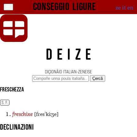
Conseggio ligure
ze
it
en
DEIZE
DIÇIONÄIO ITALIAN-ZENEISE
Çercâ
freschezza
S. F.
[fresˈkiːʒe]
freschixe
Declinazioni