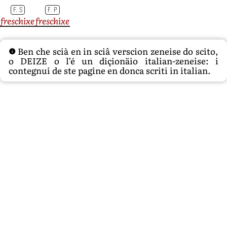
F. S
F. P
freschixe
freschixe
Ben che scià en in sciâ verscion zeneise do scito,
o DEIZE o l’é un diçionäio italian-zeneise: i
contegnui de ste pagine en donca scriti in italian.