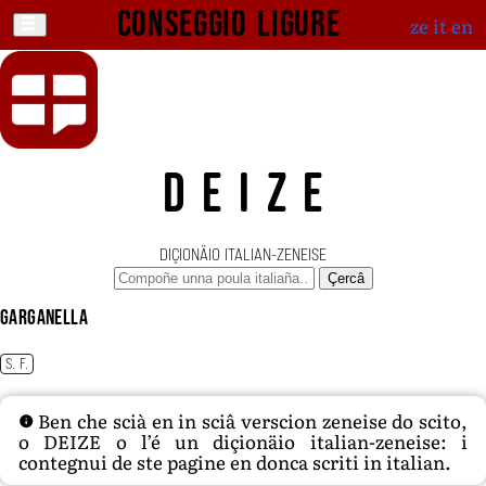
Conseggio ligure
ze
it
en
DEIZE
DIÇIONÄIO ITALIAN-ZENEISE
Çercâ
garganella
S. F.
Ben che scià en in sciâ verscion zeneise do scito,
o DEIZE o l’é un diçionäio italian-zeneise: i
contegnui de ste pagine en donca scriti in italian.