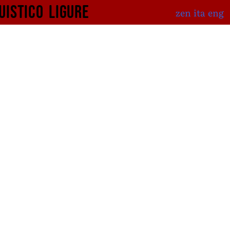
uistico
ligure
zen
ita
eng