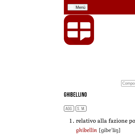
Menù
ghibellino
AGG.
S. M.
relativo alla fazione po
[ɡibeˈliŋ]
ghibellin