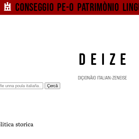
Conseggio pe-o
patrimònio ling
DEIZE
DIÇIONÄIO ITALIAN-ZENEISE
Çercâ
litica storica