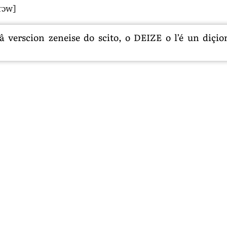
rɔw]
 verscion zeneise do scito, o DEIZE o l’é un diçion