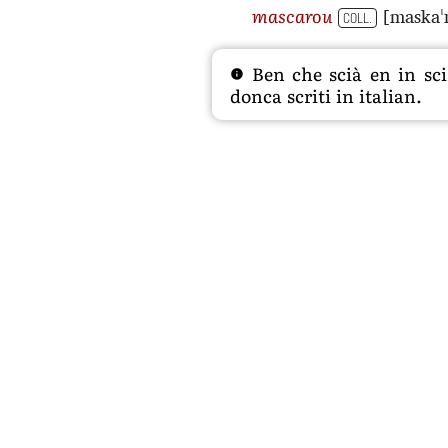
[maskaˈ
mascarou
COLL.
Ben che scià en in sciâ
donca scriti in italian.