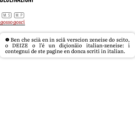
M. S
M. P
gosso
gosci
Ben che scià en in sciâ verscion zeneise do scito,
o DEIZE o l’é un diçionäio italian-zeneise: i
contegnui de ste pagine en donca scriti in italian.