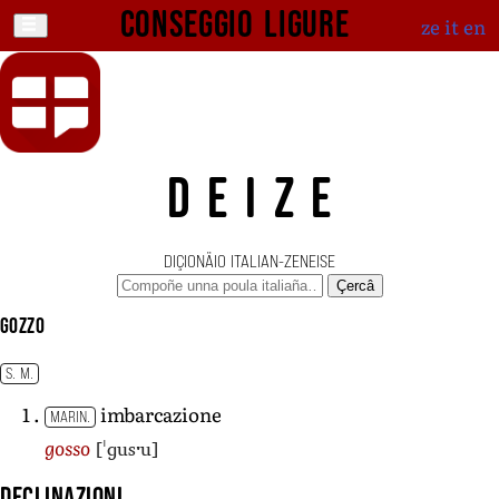
Conseggio ligure
ze
it
en
DEIZE
DIÇIONÄIO ITALIAN-ZENEISE
Çercâ
gozzo
S. M.
imbarcazione
MARIN.
[ˈɡusˑu]
gosso
Declinazioni