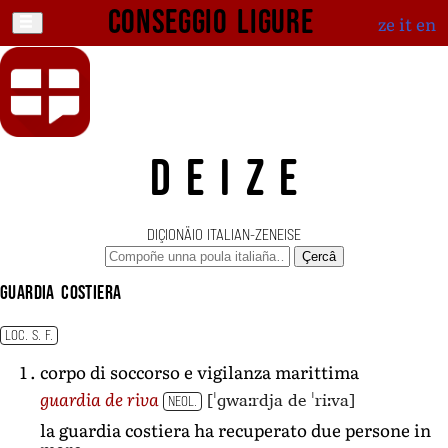
Conseggio ligure
ze
it
en
DEIZE
DIÇIONÄIO ITALIAN-ZENEISE
Çercâ
guardia costiera
LOC. S. F.
corpo di soccorso e vigilanza marittima
[ˈɡwaːrdja de ˈriːva]
guardia de riva
NEOL.
la guardia costiera ha recuperato due persone in