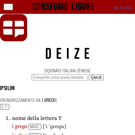
Conseggio ligure
ze
it
en
DEIZE
DIÇIONÄIO ITALIAN-ZENEISE
Çercâ
ipsilon
(REINDIRIZZAMENTO DA
I GRECO
)
S. F.
nome della lettera Y
[ˈi ˈɡreːɡu]
i grego
MASC.