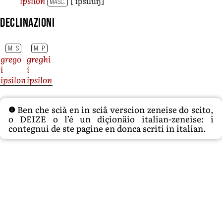
[ˈipsiluŋ]
ipsilon
MASC.
Declinazioni
M. S
M. P
grego
greghi
i
i
ipsilon
ipsilon
Ben che scià en in sciâ verscion zeneise do scito,
o DEIZE o l’é un diçionäio italian-zeneise: i
contegnui de ste pagine en donca scriti in italian.