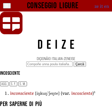
Conseggio ligure
ze
it
en
DEIZE
DIÇIONÄIO ITALIAN-ZENEISE
Çercâ
incosciente
AGG.
S. F.
S. M.
1
[iŋkuŋˈʃeŋte]
inconsciente
(var.
incosciente
)
Per saperne di più