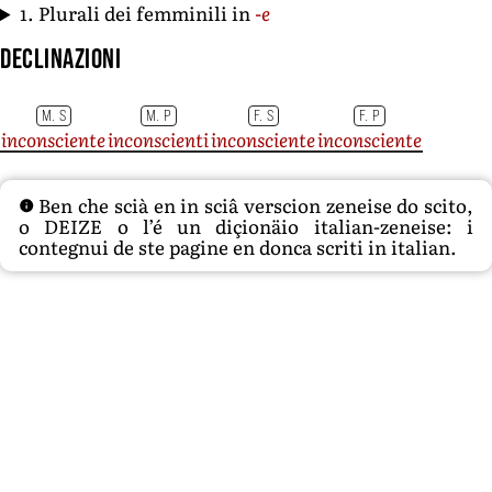
1. Plurali dei femminili in
-e
Declinazioni
M. S
M. P
F. S
F. P
inconsciente
inconscienti
inconsciente
inconsciente
Ben che scià en in sciâ verscion zeneise do scito,
o DEIZE o l’é un diçionäio italian-zeneise: i
contegnui de ste pagine en donca scriti in italian.