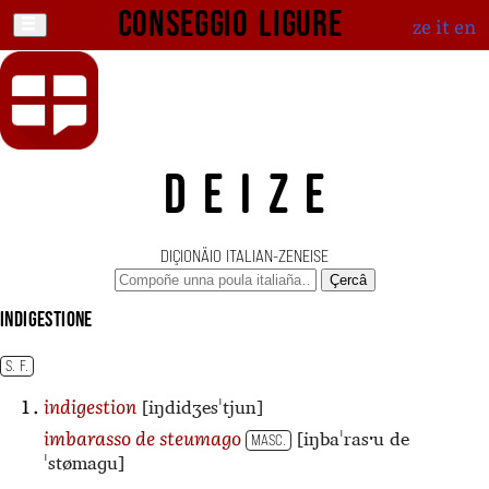
Conseggio ligure
ze
it
en
DEIZE
DIÇIONÄIO ITALIAN-ZENEISE
Çercâ
indigestione
S. F.
[iŋdidʒesˈtjun]
indigestion
[iŋbaˈrasˑu de
imbarasso de steumago
MASC.
ˈstømaɡu]