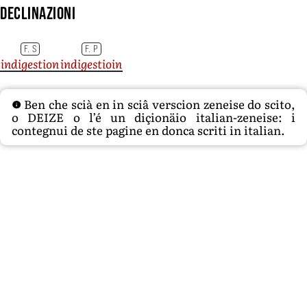
Declinazioni
F. S
F. P
indigestion
indigestioin
Ben che scià en in sciâ verscion zeneise do scito,
o DEIZE o l’é un diçionäio italian-zeneise: i
contegnui de ste pagine en donca scriti in italian.