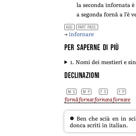
la seconda infornata è
a segonda fornâ a l’é
AGG.
PART. PASS.
→
infornare
Per saperne di più
1. Nomi dei mestieri e s
Declinazioni
M. S
M. P
F. S
F. P
fornâ
fornæ
fornæa
fornæe
Ben che scià en in sciâ
donca scriti in italian.