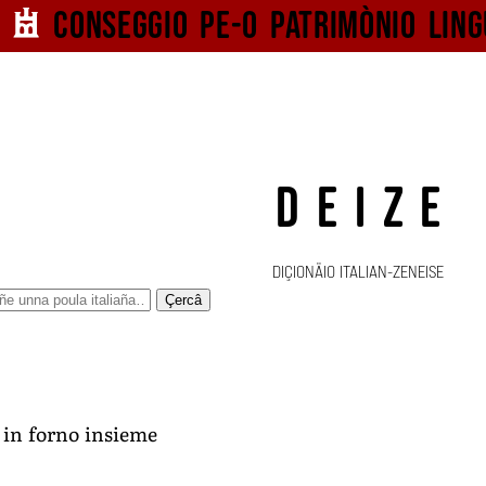
Conseggio pe-o
patrimònio ling
DEIZE
DIÇIONÄIO ITALIAN-ZENEISE
Çercâ
 in forno insieme