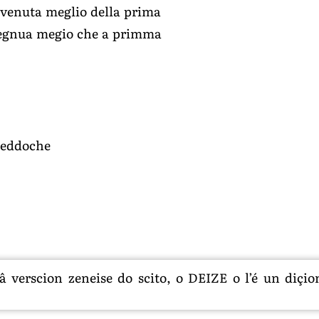
 venuta meglio della prima
 vegnua megio che a primma
ineddoche
 verscion zeneise do scito, o DEIZE o l’é un diçion