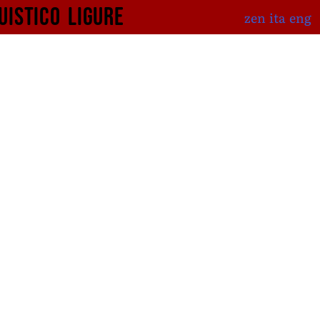
uistico
ligure
zen
ita
eng