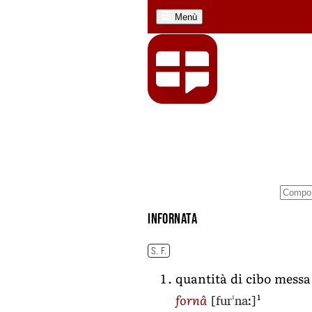
Menù
infornata
S. F.
quantità di cibo messa
[furˈnaː]
1
fornâ