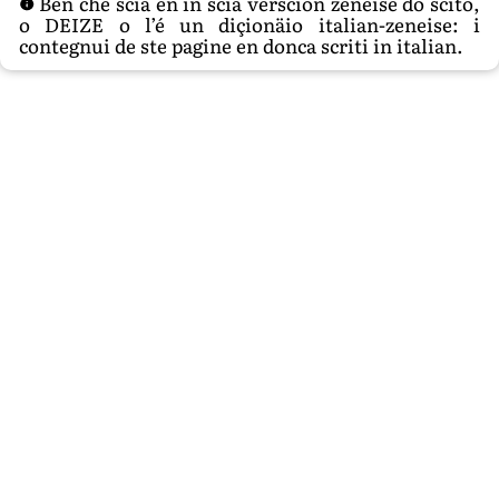
Ben che scià en in sciâ verscion zeneise do scito,
o DEIZE o l’é un diçionäio italian-zeneise: i
contegnui de ste pagine en donca scriti in italian.