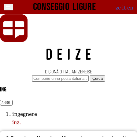
Conseggio ligure
ze
it
en
DEIZE
DIÇIONÄIO ITALIAN-ZENEISE
Çercâ
ing.
ABBR.
ingegnere
inz.