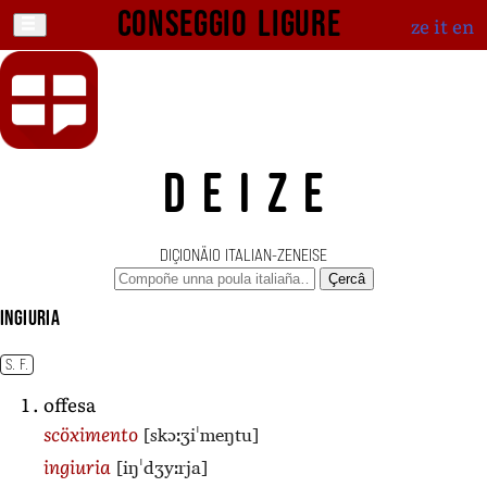
Conseggio ligure
ze
it
en
DEIZE
DIÇIONÄIO ITALIAN-ZENEISE
Çercâ
ingiuria
S. F.
offesa
[skɔːʒiˈmeŋtu]
scöximento
[iŋˈdʒyːrja]
ingiuria