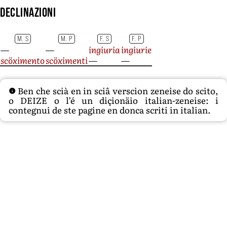
Declinazioni
M. S
M. P
F. S
F. P
—
—
ingiuria
ingiurie
scöximento
scöximenti
—
—
Ben che scià en in sciâ verscion zeneise do scito,
o DEIZE o l’é un diçionäio italian-zeneise: i
contegnui de ste pagine en donca scriti in italian.