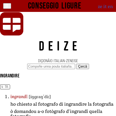
Conseggio ligure
ze
it
en
DEIZE
DIÇIONÄIO ITALIAN-ZENEISE
Çercâ
ingrandire
V. TR.
[iŋɡraŋˈdiː]
ingrandî
ho chiesto al fotografo di ingrandire la fotografia
ò domandou a-o fotògrafo d’ingrandî quella
fotografia