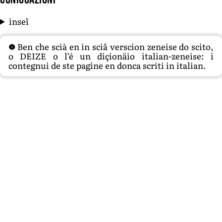
inseî
Ben che scià en in sciâ verscion zeneise do scito,
o DEIZE o l’é un diçionäio italian-zeneise: i
contegnui de ste pagine en donca scriti in italian.