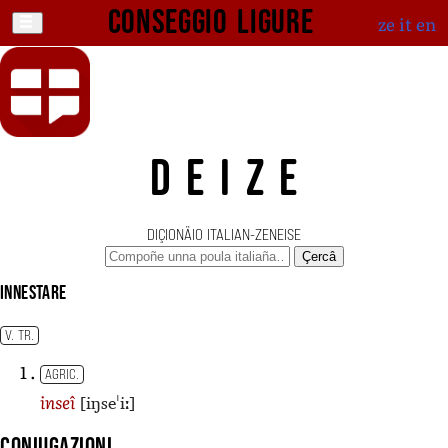
Conseggio ligure
ze
it
en
DEIZE
DIÇIONÄIO ITALIAN-ZENEISE
Çercâ
innestare
V. TR.
AGRIC.
[iŋseˈiː]
inseî
Coniugazioni