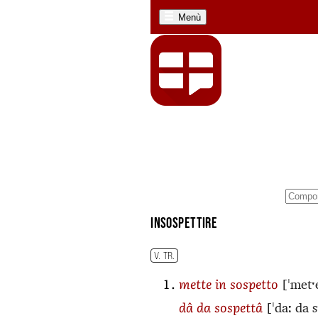
Menù
insospettire
V. TR.
[ˈmetˑ
mette in sospetto
[ˈdaː da 
dâ da sospettâ