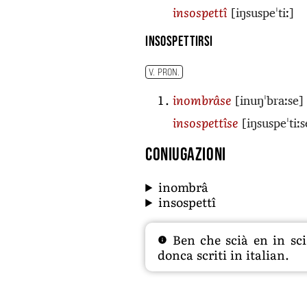
[iŋsuspeˈtiː]
insospettî
insospettirsi
V. PRON.
[inuŋˈbraːse]
inombrâse
[iŋsuspeˈtiːs
insospettîse
Coniugazioni
inombrâ
insospettî
Ben che scià en in sciâ
donca scriti in italian.