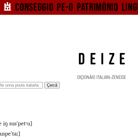
Conseggio pe-o
patrimònio ling
DEIZE
DIÇIONÄIO ITALIAN-ZENEISE
Çercâ
e iŋ susˈpetˑu]
suspeˈtaː]