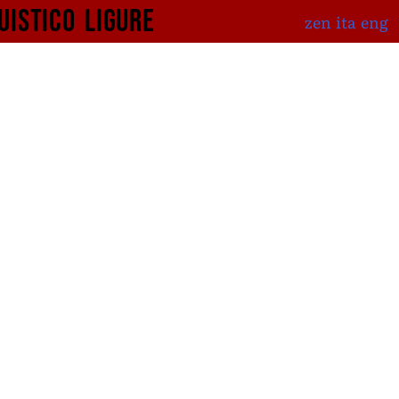
uistico
ligure
zen
ita
eng