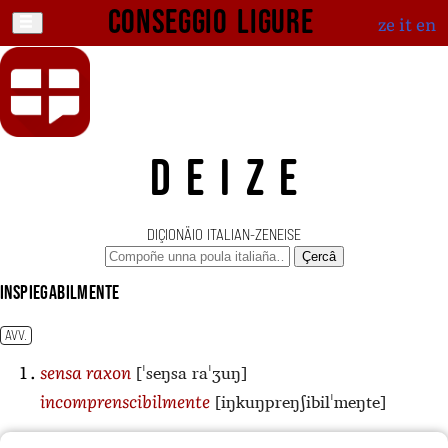
Conseggio ligure
ze
it
en
DEIZE
DIÇIONÄIO ITALIAN-ZENEISE
Çercâ
inspiegabilmente
AVV.
[ˈseŋsa raˈʒuŋ]
sensa raxon
[iŋkuŋpreŋʃibilˈmeŋte]
incomprenscibilmente