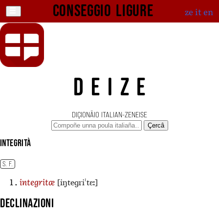
Conseggio ligure
ze
it
en
DEIZE
DIÇIONÄIO ITALIAN-ZENEISE
Çercâ
integrità
S. F.
[iŋteɡriˈtɛː]
integritæ
Declinazioni