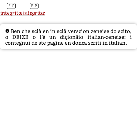
F. S
F. P
integritæ
integritæ
Ben che scià en in sciâ verscion zeneise do scito,
o DEIZE o l’é un diçionäio italian-zeneise: i
contegnui de ste pagine en donca scriti in italian.