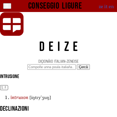
Conseggio ligure
ze
it
en
DEIZE
DIÇIONÄIO ITALIAN-ZENEISE
Çercâ
intrusione
S. F.
[iŋtryˈʒuŋ]
intruxon
Declinazioni