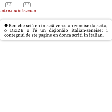
F. S
F. P
intruxon
intruxoin
Ben che scià en in sciâ verscion zeneise do scito,
o DEIZE o l’é un diçionäio italian-zeneise: i
contegnui de ste pagine en donca scriti in italian.